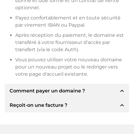
bonne et due forme et un contrat de vente
optionnel.
Payez confortablement et en toute sécurité
par virement IBAN ou Paypal.
Après réception du paiement, le domaine est
transféré à votre fournisseur d'accès par
transfert (via le code Auth).
Vous pouvez utiliser votre nouveau domaine
pour un nouveau projet ou le rediriger vers
votre page d'accueil existante.
expand_less
Comment payer un domaine ?
expand_less
Reçoit-on une facture ?
Après un accord, le titulaire vous
communiquera les détails du paiement. Le
titulaire vous communiquera alors les détails
Oui, le vendeur vous enverra une facture en
bancaires SEPA et, si vous le souhaitez, vous
bonne et due forme. Si le prix d'achat est plus