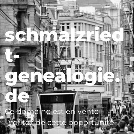
schmalzried
t-
genealogie.
de
Ce domaine est en vente -
Profitez de cette opportunité !