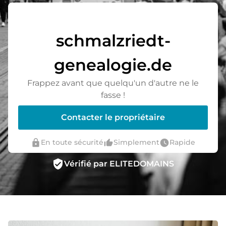
schmalzriedt-
genealogie.de
Frappez avant que quelqu'un d'autre ne le
fasse !
Contacter le propriétaire
lock
thumb_up_alt
watch_later
En toute sécurité
Simplement
Rapide
verified_user
Vérifié par ELITEDOMAINS